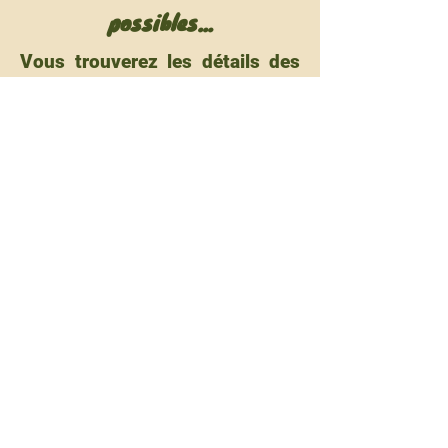
possibles...
Vous trouverez les détails des
conditions d'admissions sur la
plaquette à télécharger en
cliquant sur le lien en bas de
page !
Vous y trouverez aussi le
contenu de la formation, entre
apports théoriques et
expériences sur le terrain !
Plaquette AES